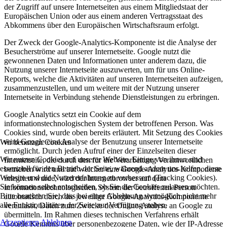
der Zugriff auf unsere Internetseiten aus einem Mitgliedstaat der
Europäischen Union oder aus einem anderen Vertragsstaat des
Abkommens über den Europäischen Wirtschaftsraum erfolgt.
Der Zweck der Google-Analytics-Komponente ist die Analyse der
Besucherströme auf unserer Internetseite. Google nutzt die
gewonnenen Daten und Informationen unter anderem dazu, die
Nutzung unserer Internetseite auszuwerten, um für uns Online-
Reports, welche die Aktivitäten auf unseren Internetseiten aufzeigen,
zusammenzustellen, und um weitere mit der Nutzung unserer
Internetseite in Verbindung stehende Dienstleistungen zu erbringen.
Google Analytics setzt ein Cookie auf dem
informationstechnologischen System der betroffenen Person. Was
Cookies sind, wurde oben bereits erläutert. Mit Setzung des Cookies
wird Google eine Analyse der Benutzung unserer Internetseite
Wir benutzen Cookies
ermöglicht. Durch jeden Aufruf einer der Einzelseiten dieser
Wir nutzen Cookies auf unserer Website. Einige von ihnen sind
Internetseite, die durch den für die Verarbeitung Verantwortlichen
essenziell für den Betrieb der Seite, während andere uns helfen, diese
betrieben wird und auf welcher eine Google-Analytics-Komponente
Website und die Nutzererfahrung zu verbessern (Tracking Cookies).
integriert wurde, wird der Internetbrowser auf dem
Sie können selbst entscheiden, ob Sie die Cookies zulassen möchten.
informationstechnologischen System der betroffenen Person
Bitte beachten Sie, dass bei einer Ablehnung womöglich nicht mehr
automatisch durch die jeweilige Google-Analytics-Komponente
alle Funktionalitäten der Seite zur Verfügung stehen.
veranlasst, Daten zum Zwecke der Online-Analyse an Google zu
übermitteln. Im Rahmen dieses technischen Verfahrens erhält
Akzeptieren
Ablehnen
Google Kenntnis über personenbezogene Daten, wie der IP-Adresse